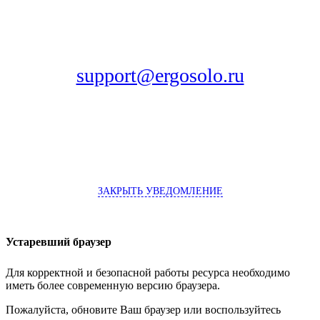
Вы можете отправить нам сообщение об ошибке по электронной
почте:
support@ergosolo.ru
Вы можете получить оперативную помощь,
позвонив нам
по
телефону:
8 (495) 995-82-95
ЗАКРЫТЬ УВЕДОМЛЕНИЕ
Устаревший браузер
Для корректной и безопасной работы ресурса необходимо
иметь более современную версию браузера.
Пожалуйста, обновите Ваш браузер или воспользуйтесь